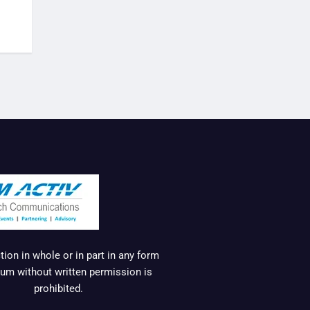
ion in whole or in part in any form
um without written permission is
prohibited.