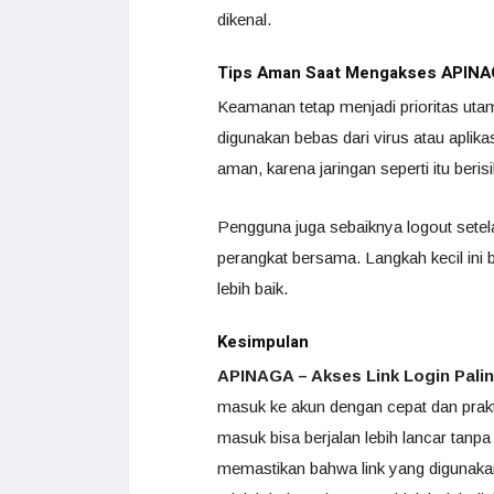
dikenal.
Tips Aman Saat Mengakses APIN
Keamanan tetap menjadi prioritas uta
digunakan bebas dari virus atau aplika
aman, karena jaringan seperti itu beris
Pengguna juga sebaiknya logout setela
perangkat bersama. Langkah kecil in
lebih baik.
Kesimpulan
APINAGA – Akses Link Login Palin
masuk ke akun dengan cepat dan prakt
masuk bisa berjalan lebih lancar tanp
memastikan bahwa link yang digunaka