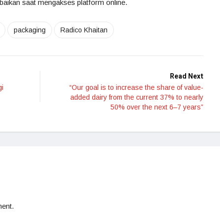
iabaikan saat mengakses platform online.
packaging
Radico Khaitan
Read Next
gi
“Our goal is to increase the share of value-
added dairy from the current 37% to nearly
50% over the next 6–7 years”
ent.