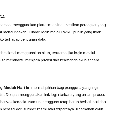
AGA
ma saat menggunakan platform online. Pastikan perangkat yang
si mencurigakan. Hindari login melalui Wi-Fi publik yang tidak
iko terhadap pencurian data.
h selesai menggunakan akun, terutama jika login melalui
i bisa membantu menjaga privasi dan keamanan akun secara
g Mudah Hari Ini
menjadi pilihan bagi pengguna yang ingin
is. Dengan menggunakan link login terbaru yang aman, proses
a banyak kendala. Namun, pengguna tetap harus berhati-hati dan
n berasal dari sumber resmi atau terpercaya. Keamanan akun