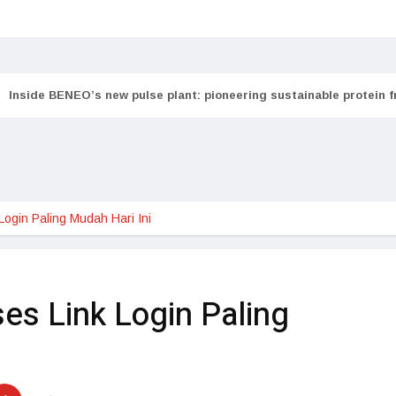
Inside BENEO’s new pulse plant: pioneering sustainable protein 
ogin Paling Mudah Hari Ini
s Link Login Paling