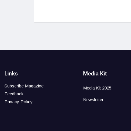
Links
Media Kit
Subscribe Magazine
Media Kit 2025
Feedback
Newsletter
Privacy Policy