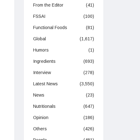
From the Editor
(41)
FSSAI
(100)
Functional Foods
(81)
Global
(1,617)
Humors
(1)
Ingredients
(693)
Interview
(278)
Latest News
(3,550)
News
(23)
Nutritionals
(647)
Opinion
(186)
Others
(426)