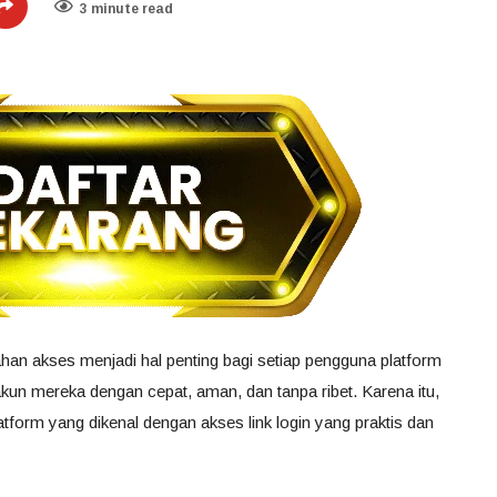
3 minute read
dahan akses menjadi hal penting bagi setiap pengguna platform
kun mereka dengan cepat, aman, dan tanpa ribet. Karena itu,
atform yang dikenal dengan akses link login yang praktis dan