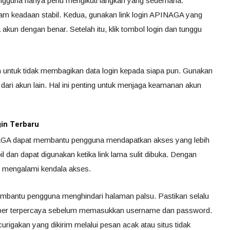
guna hanya perlu mengikuti langkah yang sederhana.
alam keadaan stabil. Kedua, gunakan link login APINAGA yang
 akun dengan benar. Setelah itu, klik tombol login dan tunggu
 untuk tidak membagikan data login kepada siapa pun. Gunakan
 dari akun lain. Hal ini penting untuk menjaga keamanan akun
in Terbaru
NAGA dapat membantu pengguna mendapatkan akses yang lebih
bil dan dapat digunakan ketika link lama sulit dibuka. Dengan
at mengalami kendala akses.
a membantu pengguna menghindari halaman palsu. Pastikan selalu
ber terpercaya sebelum memasukkan username dan password.
igakan yang dikirim melalui pesan acak atau situs tidak